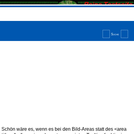
Sie sind hier:
Startseite
>
Tooltips
>
Toolboxes bei Imagemaps 2
Suche
Neue Inhalte
Toolboxes bei Imagemaps 2
Erste Erfolge,
zweiter Erfolg
Das war die Ausgangslage:
Findest du 5 Fehler? — Fahre mit der Maus über das Bild um
Hinweise zu finden, was ein Fehler sein könnte.
Fange oben mit der Suche an. Gehe dabei von links nach
rechts vor.
Wenn du mit der Maus über dem gefundenen Fehler bleibst,
kommt der Begriff zum Vorschein.
Schön wäre es, wenn es bei den Bild-Areas statt des <area